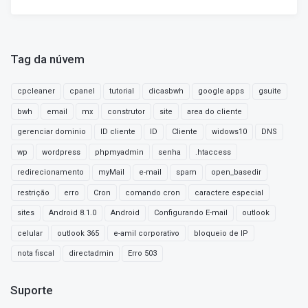
Tag da núvem
cpcleaner
cpanel
tutorial
dicasbwh
google apps
gsuite
bwh
email
mx
construtor
site
area do cliente
gerenciar dominio
ID cliente
ID
Cliente
widows10
DNS
wp
wordpress
phpmyadmin
senha
.htaccess
redirecionamento
myMail
e-mail
spam
open_basedir
restrição
erro
Cron
comando cron
caractere especial
sites
Android 8.1.0
Android
Configurando E-mail
outlook
celular
outlook 365
e-amil corporativo
bloqueio de IP
nota fiscal
directadmin
Erro 503
Suporte