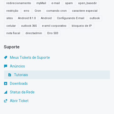
redirecionamento
myMail
e-mail
spam
open_basedir
restrição
erro
Cron
comando cron
caractere especial
sites
Android 8.1.0
Android
Configurando E-mail
outlook
celular
outlook 365
e-amil corporativo
bloqueio de IP
nota fiscal
directadmin
Erro 503
Suporte
Meus Tickets de Suporte
Anúncios
Tutoriais
Downloads
Status da Rede
Abrir Ticket