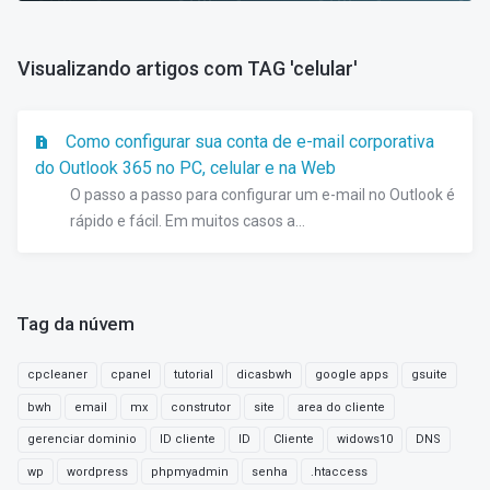
Visualizando artigos com TAG 'celular'
Como configurar sua conta de e-mail corporativa
do Outlook 365 no PC, celular e na Web
O passo a passo para configurar um e-mail no Outlook é
rápido e fácil. Em muitos casos a...
Tag da núvem
cpcleaner
cpanel
tutorial
dicasbwh
google apps
gsuite
bwh
email
mx
construtor
site
area do cliente
gerenciar dominio
ID cliente
ID
Cliente
widows10
DNS
wp
wordpress
phpmyadmin
senha
.htaccess