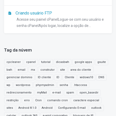
Criando usuário FTP
Acesse seu painel cPanelLogue-se com seu usuário e
senha cPanelApós logar, localize a opção de...
Tag da núvem
cpcleaner
cpanel
tutorial
dicasbwh
google apps
gsuite
bwh
email
mx
construtor
site
area do cliente
gerenciar dominio
ID cliente
ID
Cliente
widows10
DNS
wp
wordpress
phpmyadmin
senha
.htaccess
redirecionamento
myMail
e-mail
spam
open_basedir
restrição
erro
Cron
comando cron
caractere especial
sites
Android 8.1.0
Android
Configurando E-mail
outlook
celular
outlook 365
e-amil corporativo
bloqueio de IP