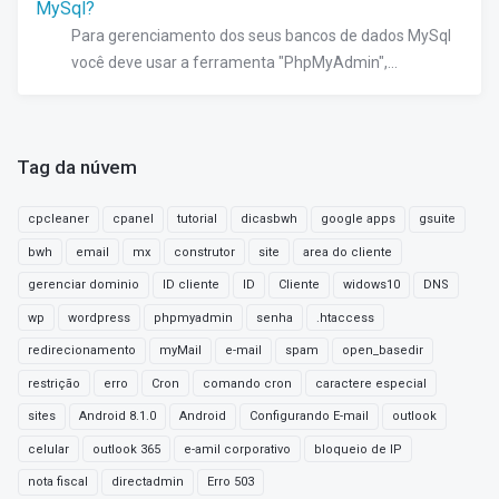
MySql?
Para gerenciamento dos seus bancos de dados MySql
você deve usar a ferramenta "PhpMyAdmin",...
Tag da núvem
cpcleaner
cpanel
tutorial
dicasbwh
google apps
gsuite
bwh
email
mx
construtor
site
area do cliente
gerenciar dominio
ID cliente
ID
Cliente
widows10
DNS
wp
wordpress
phpmyadmin
senha
.htaccess
redirecionamento
myMail
e-mail
spam
open_basedir
restrição
erro
Cron
comando cron
caractere especial
sites
Android 8.1.0
Android
Configurando E-mail
outlook
celular
outlook 365
e-amil corporativo
bloqueio de IP
nota fiscal
directadmin
Erro 503